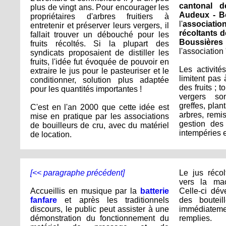
cantonal d
plus de vingt ans. Pour encourager les
Audeux - B
propriétaires d'arbres fruitiers à
l'
associatio
entretenir et préserver leurs vergers, il
récoltants d
fallait trouver un débouché pour les
Boussières
fruits récoltés. Si la plupart des
l'association 
syndicats proposaient de distiller les
fruits, l'idée fut évoquée de pouvoir en
Les activité
extraire le jus pour le pasteuriser et le
limitent pas 
conditionner, solution plus adaptée
des fruits ; 
pour les quantités importantes !
vergers son
greffes, plan
C'est en l'an 2000 que cette idée est
arbres, remis
mise en pratique par les associations
gestion des
de bouilleurs de cru, avec du matériel
intempéries e
de location.
[<< paragraphe précédent]
Le jus récol
vers la mac
Accueillis en musique par la
batterie
Celle-ci dév
fanfare
et après les traditionnels
des bouteil
discours, le public peut assister à une
immédiatem
démonstration du fonctionnement du
remplies.