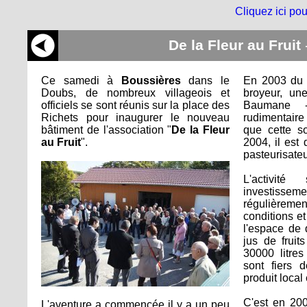
Cliquez ici pou
De la Fleur au Fruit
Ce samedi à
Boussières
dans le
En 2003 du m
Doubs, de nombreux villageois et
broyeur, un
officiels se sont réunis sur la place des
Baumane 
Richets pour inaugurer le nouveau
rudimentaire
bâtiment de l'association "
De la Fleur
que cette so
au Fruit
".
2004, il est 
pasteurisateu
L'activit
investis
régulièreme
conditions et
l'espace de 
jus de frui
30000 litres
sont fiers 
produit local
C'est en 20
L'aventure a commencée il y a un peu